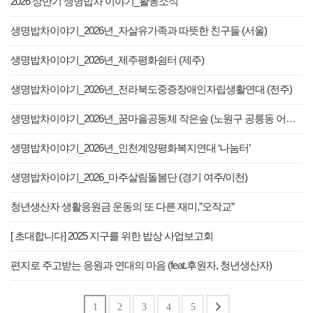
2026 상반기 생명밥차 이야기_활동소식
생명밥차이야기_2026년_자살유가족과 따뜻한 친구들 (서울)
생명밥차이야기_2026년_제주평화쉼터 (제주)
생명밥차이야기_2026년_전라북도중증장애인자립생활연대 (전주)
생명밥차이야기_2026년_꿈마을공동체 작은숲 (노원구 공릉동 어릔이식당)
생명밥차이야기_2026년_인천계양평화복지연대 ‘나눔터’
생명밥차이야기_2026_마주살림돌봄단 (경기 여주/이천)
청년생산자 생활응원금 운동의 또 다른 재미,”오작교”
[ 초대합니다] 2025 지구를 위한 밥상 사업보고회
편지로 주고받는 응원과 연대의 마음 (feat.후원자, 청년생산자)
1
2
3
4
5