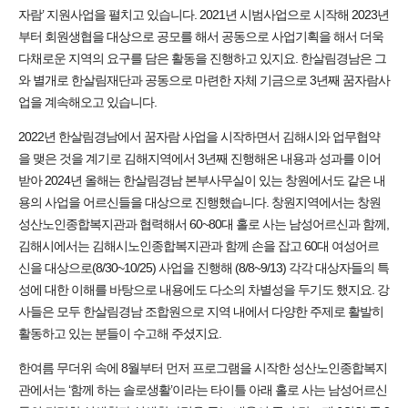
자람’ 지원사업을 펼치고 있습니다. 2021년 시범사업으로 시작해 2023년
부터 회원생협을 대상으로 공모를 해서 공동으로 사업기획을 해서 더욱
다채로운 지역의 요구를 담은 활동을 진행하고 있지요. 한살림경남은 그
와 별개로 한살림재단과 공동으로 마련한 자체 기금으로 3년째 꿈자람사
업을 계속해오고 있습니다.
2022년 한살림경남에서 꿈자람 사업을 시작하면서 김해시와 업무협약
을 맺은 것을 계기로 김해지역에서 3년째 진행해온 내용과 성과를 이어
받아 2024년 올해는 한살림경남 본부사무실이 있는 창원에서도 같은 내
용의 사업을 어르신들을 대상으로 진행했습니다. 창원지역에서는 창원
성산노인종합복지관과 협력해서 60~80대 홀로 사는 남성어르신과 함께,
김해시에서는 김해시노인종합복지관과 함께 손을 잡고 60대 여성어르
신을 대상으로(8/30~10/25) 사업을 진행해 (8/8~9/13) 각각 대상자들의 특
성에 대한 이해를 바탕으로 내용에도 다소의 차별성을 두기도 했지요. 강
사들은 모두 한살림경남 조합원으로 지역 내에서 다양한 주제로 활발히
활동하고 있는 분들이 수고해 주셨지요.
한여름 무더위 속에 8월부터 먼저 프로그램을 시작한 성산노인종합복지
관에서는 ‘함께 하는 솔로생활’이라는 타이틀 아래 홀로 사는 남성어르신