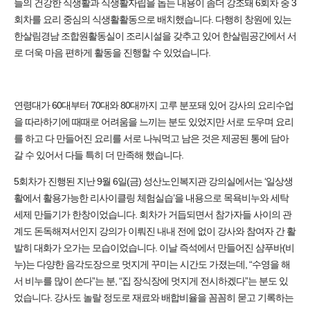
들의 건강한 식생활과 식생활자립을 돕는 내용이 좀더 강조돼 6회차 중 3
회차를 요리 중심의 식생활활동으로 배치했습니다. 다행히 창원에 있는
한살림경남 조합원활동실이 조리시설을 갖추고 있어 한살림공간에서 서
로 더욱 마음 편하게 활동을 진행할 수 있었습니다.
연령대가 60대부터 70대와 80대까지 고루 분포돼 있어 강사의 요리수업
을 따라하기에 때때로 어려움을 느끼는 분도 있었지만 서로 도우며 요리
를 하고 다 만들어진 요리를 서로 나눠먹고 남은 것은 제공된 통에 담아
갈 수 있어서 다들 특히 더 만족해 했습니다.
5회차가 진행된 지난 9월 6일(금) 성산노인복지관 강의실에서는 ‘일상생
활에서 활용가능한 리사이클링 체험실습’을 내용으로 목욕비누와 세탁
세제 만들기가 한창이었습니다. 회차가 거듭되면서 참가자들 사이의 관
계도 돈독해져서인지 강의가 이뤄진 내내 전에 없이 강사와 참여자 간 활
발히 대화가 오가는 모습이었습니다. 이날 즉석에서 만들어진 샴푸바(비
누)는 다양한 음각도장으로 멋지게 꾸미는 시간도 가졌는데, “수영을 해
서 비누를 많이 쓴다”는 분, “집 장식장에 멋지게 전시하겠다”는 분도 있
었습니다. 강사도 놀랄 정도로 재료와 배합비율을 꼼꼼히 묻고 기록하는