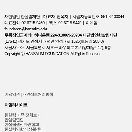
재단법인 한살림재단 | 대표자: 권옥자 | 사업자등록번호: 851-82-00044
대표전화: 02-6715-9460 | 팩스: 02-6715-9449 | 이메일:
foundation@hansalim.or.kr
무통장입금계좌: 하나은행 224-910069-29704 재단법인한살림재단
(17541) 경기도 안성시 대덕면 안성대로 1526(보동리 285-3)
서울사무소: 서울특별시 서초구 바우뫼로 217 (양재동4-17), 6층
Copyright ⓒ HANSALIM FOUNDATION. All Rights Reserved.
이용약관
|
개인정보처리방침
패밀리사이트
한살림 가족 전체보기
한살림연합
한살림생산자연합회
한살림연합 식생활센터