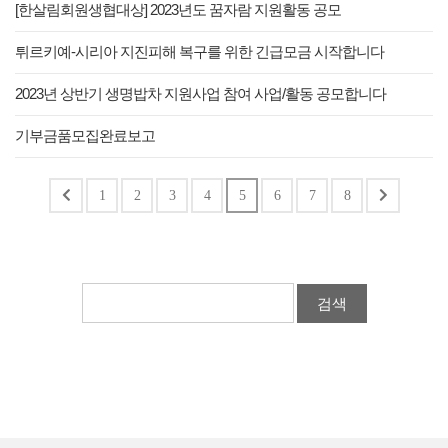
[한살림회원생협대상] 2023년도 꿈자람 지원활동 공모
튀르키예-시리아 지진피해 복구를 위한 긴급모금 시작합니다
2023년 상반기 생명밥차 지원사업 참여 사업/활동 공모합니다
기부금품모집완료보고
1
2
3
4
5
6
7
8
검색